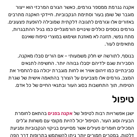
אקנה נגרמת ממספר גורמים, כאשר הגורם המרכזי הוא ייצור
מוגבר של שומן בעור וסתימת הנקבוביות. חיידקי האקנה מתרבים
באזורים אלו וגורמים לתגובה דלקתית שמובילה להופעת פצעונים.
גורמים נוספים כוללים שינויים הורמונליים כמו בגיל ההתבגרות,
מתח נפשי, תזונה לא מאוזנת ושימוש במוצרי טיפוח שאינם
מתאימים לעור.
בנוסף, לתורשה יש חלק משמעותי – אם הורים סבלו מאקנה,
הסבירות שגם ילדיהם יסבלו גבוהה יותר. החשיפה לתנאים
סביבתיים כמו זיהום אוויר או לחות מוגברת יכולה גם להחמיר את
המצב. גורמים אלו מצביעים על הצורך בהתאמה אישית של שגרת
הטיפוח, תוך התחשבות בסוג העור ובתנאי החיים של כל אדם.
טיפול
ישנן אפשרויות רבות לטיפול של
אקנה בפנים
בהתאם לחומרת
הבעיה וסוג העור. הטיפול יכול להיות מקומי עם משחות וג'לים
המכילים חומרים פעילים אשר מסייעים בניקוי הנקבוביות ומניעת
דלקות. במקרים חמורים יותר ניתן להשתמש בתרופות דרך הפה