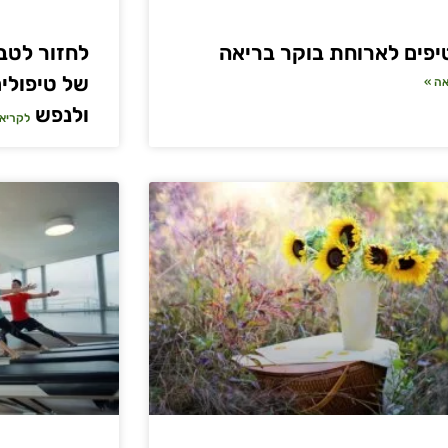
לחזור לטב
של טיפולים
ה »
ולנפש
לקריא