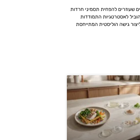
משחררת אנדורפינים שעוזרים להפחית תסמיני חרדות
הוביל לאסטרטגיות התמודדות
רה מרגיעה המקדמת רגיעה ומפחיתה חרדה. על ידי שילוב כלים אלה במפגשי CBT שלנו, נוכל ליצור גישה הוליסטית המתייחסת