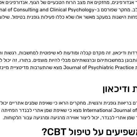
ור אנדורפינים, מחזקים את מצב הרוח הטבעיים של הגוף. אנדורפינים אל
ת ודיכאון. זה מקדם קבלה ומודעות לא שיפוטית למחשבות, רגשות ותח
ת יכולים ללמוד לזהות ולהתבונן במחשבותיהם וברגשותיהם מבלי להיות מוצפים. בתורו, ז
התמודדות אדפטיביות יותר. מחקר אקראי מבוקר שפורסם בכתב העת iatric Practice
ודיכאון
 בריאות גופנית ורגשית. מחקרים הראו כי שאיפת שמנים אתריים יכול
חרדה ולקדם רגיעה. ניסוי מבוקר אקראי שפורסם ב-nternational Journal of Neuroscience
ים על טיפול CBT?