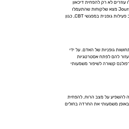
ו עוזרים לא רק להפחית דיכאון
וחרדה אלא גם משפרים את התפקוד הקוגניטיבי, כגון זיכרון ותשומת לב. מחקר שפורסם ב-Journal of Consulting and Clinical Psychology מצא שלקוחות שהתעמלו
במהלך הטיפול הראו הפחתה משמעותית יותר בתסמיני דיכאון וספגו פחות הישנות במעקב מאשר אלו שלא כללו פעילות גופנית בטיפול. שילוב פעילות גופנית במפגשי CBT, כגון
ושות גופניות של האדם. על ידי
ה יכול לעזור להם לפתח אסטרטגיות
Journal of Psych מצא שהתערבות מדיטציית מיינדפולנס קשורה לשיפור משמעותי
ה להשפיע על מצב הרוח, להפחית
I מצא כי שאיפת שמן אתרי לבנדר הפחיתה באופן משמעותי את החרדה בחולים