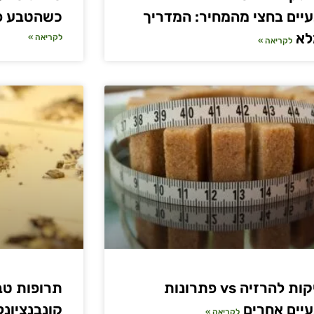
יים בחצי מהמחיר: המדריך
כשהטבע פו
לא
לקריאה »
לקריאה »
זריקות להרזיה vs פתרונות
יים אחרים
קונבנציונל
לקריאה »