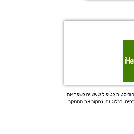
ת, חרדות ודיכאון. עם זאת, כמטפלי CBT, עלינו לשקול לשלב גישה הוליסטית לטיפול שעשויה לשפר את
פיה. בבלוג זה, נחקור את המחקר