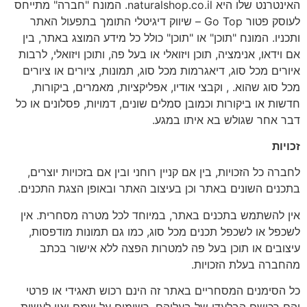
האינטרנט שלו היא naturalshop.co.il. המונח "חברה" מתייחס
לעוסק פטור Go Top – שיווק דיגיטלי התומך בתפעול האתר
ותכניו. המונח "תוכן" או "תוכן" כולל כל מידע המוצג באתר, בין
אם וידאו, אנימציה, תוכן ויזואלי או בעל פה, ותוכן ויזואלי, לרבות
איורים מכל סוג, דיאגרמות מכל סוג, תמונות, ציורים או ציורים
מכל סוג שהוא. , וקבצי אודיו, אפליקציות, מאמרים, ביקורות,
חדשות או ביקורות וכמובן סמלים שונים, דמויות, פסלונים או כל
דבר אחר שגולש בא איתו במגע.
זכויות
לחברה כל הזכויות, בין אם קניין רוחני ובין אם בזכויות יוצרים,
בתכנים השונים באתר וכן בעיצוב האתר ובאופן הצגת התכנים.
אין להשתמש בתכנים באתר, במיוחד לכל מטרה מסחרית. אין
לשכפל או לשכפל תכנים מכל סוג, כמו גם תמונות מודפסות,
עיצובים או תוכן בעל פה למטרות הפצה ללא אישור בכתב
מהחברה בעלת הזכויות.
כל הסימנים המסחריים באתר זה הינם רכוש תאגידי או פרטי