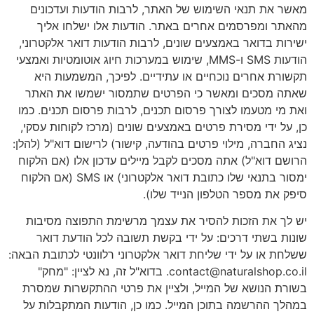
מאשר את תנאי השימוש של האתר, לרבות הודעות ועדכונים
מהאתר ומפרסמים אחרים באתר. הודעות אלו ישלחו אליך
ישירות בדואר באמצעים שונים, לרבות הודעות דואר אלקטרוני,
הודעות SMS ו-MMS, שימוש במערכות חיוג אוטומטיות ואמצעי
תקשורת אחרים נוכחיים או עתידיים. לפיכך, המשמעות היא
שאתה מסכים ומאשר כי הפרטים שתמסור ישמשו את האתר
ואת מי מטעמו לצורך פרסום תכנים, לרבות פרסום תכנים. כמו
כן, על ידי מסירת פרטים באמצעים שונים (מרכז לקוחות עסקי,
נציג החברה, מילוי פרטים בהודעה, קישור) לרישום דוא"ל (להלן:
הרושם דוא"ל) אתה מסכים לקבל מיילים עדכון אלו (אם הלקוח
ימסור בתנאי שלו כתובת דואר אלקטרוני) או SMS (אם הלקוח
סיפק את מספר הטלפון הנייד שלו).
יש לך את הזכות להסיר את עצמך מרשימת התפוצה מסיבות
שונות בשתי דרכים: על ידי בקשת תשובה לכל הודעת דואר
ששלחת או על ידי שליחת דואר אלקטרוני רלוונטי לכתובת הבאה:
contact@naturalshop.co.il
. בדוא"ל זה, נא לציין: "מחק"
בשורת הנושא של המייל, ולציין את פרטי ההתקשרות שמסרת
במהלך ההרשמה בתוכן המייל. כמו כן, הודעות המתקבלות על