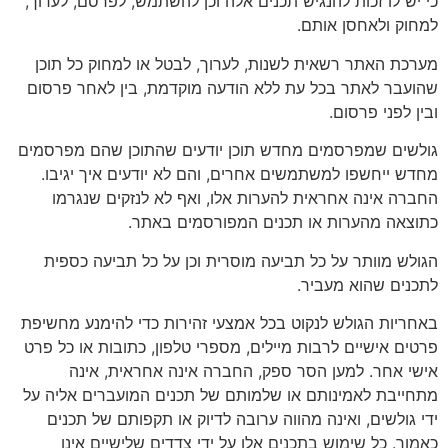
כי יש לו זכות להנגיש תכנים אלה וכן להשתמש, לפרסם, לערוך,
למחוק ולאחסן אותם.
מערכת האתר רשאית לשנות, לערוך, לבטל או למחוק כל תוכן
שהועבר לאתר בכל עת ללא הודעה מוקדמת, בין לאחר פרסום
ובין לפני פרסום.
גולשים שמפרסמים מחדש תוכן יודעים שהתוכן שהם מפרסמים
מחדש ייחשפו למשתמשים אחרים, והם לא יודעים איך יגיבו.
החברה אינה אחראית להערות אלו, ואף לא לנזקים שנגרמו
כתוצאה מהערות או תכנים המפורסמים באתר.
הגולש מוותר על כל תביעה מוסרית וכן על כל תביעה כספית
לתכנים שהוא מעביר.
באחריות הגולש לנקוט בכל אמצעי זהירות כדי להימנע מחשיפת
פרטים אישיים לרבות מיילים, מספרי טלפון, כתובות או כל פרט
אישי אחר. למען הסר ספק, החברה אינה אחראית, אינה
מתחייבת לאמינותם או שלמותם של תכנים המועברים אליה על
ידי גולשים, ואינה מהווה ערובה לדיוק או תקפותם של תכנים
כאמור. כל שימוש בתכנים אלו על ידי צדדים שלישיים אינו