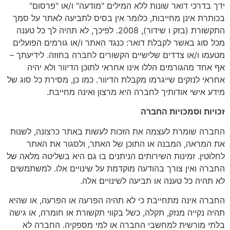
ידך בדרכי דואר שונות ללא המילים "מודעה" ו/או "פרסום"
בכותרת אינן מחייבות, כלומר אין בסיס לתביעה לאתר על סמך
התקשורת (בזק ו שידור), 2008. לפיכך, לא תהיה לך כל טענה
מכל סוג באשר לקבלת דואר: כנגד האתר ו/או גורמים הפועלים
מטעמו ו/או צדדים שלישיים הקשורים לחברה בחוזה. לידיעתך –
אף אחד מהגורמים הללו אינו אחראי לתוכן הדיוור ולא יהיה
אחראי לנזקים שייגרמו מקבלת הדיוור. כמו כן, מסירת כל סוג של
מידע אישי אודותיך לחברה היא מרצון ואינה מחייבת.
זכויות וסמכויות החברה
החברה שומרת לעצמה את הזכות לעשות באתר כרצונה, לשנות
את המראה, המבנה או התוכן של האתר, ולסגור את האתר
לחלוטין. זמינות השירותים הניתנים בו גם היא בשליטה מלאה של
החברה ואין צורך בהודעה מוקדמת על שינויים אלו. למשתמשים
לא תהיה כל טענה או תביעה לשינויים אלה.
החברה אינה מתחייבת כי לא תהיה הפרעה או הפרעה, או שהיא
תהיה נקייה מנזק, תקלה, כשל בקווי תקשורת או חומרה, או גישה
בלתי מורשית למחשבי החברה או למי מספקיה. החברה לא